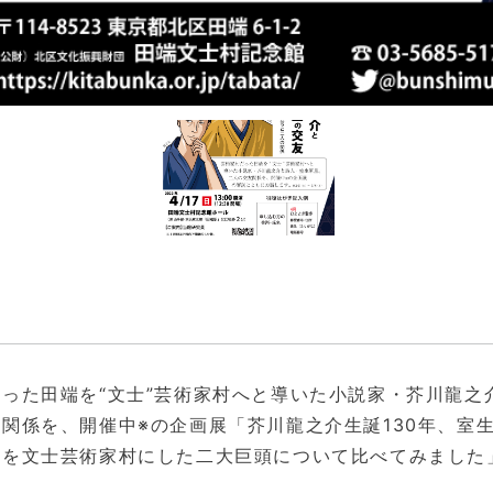
った田端を“文士”芸術家村へと導いた小説家・芥川龍之
関係を、開催中※の企画展「芥川龍之介生誕130年、室生
端を文士芸術家村にした二大巨頭について比べてみました