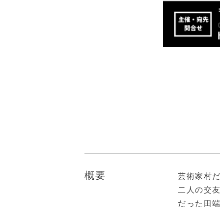
概要
芸術家村だ
二人の交友
だった田