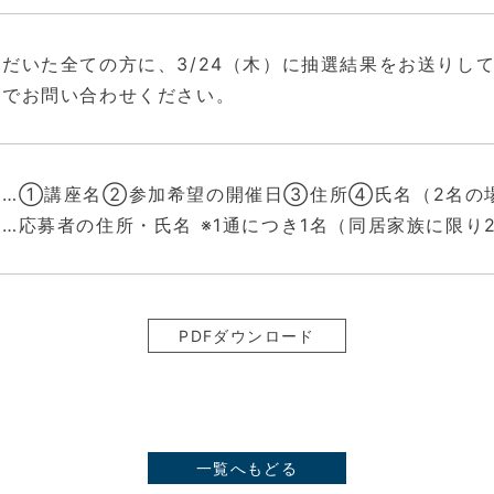
だいた全ての方に、3/24（木）に抽選結果をお送りし
までお問い合わせください。
面…①講座名②参加希望の開催日③住所④氏名（2名の
…応募者の住所・氏名 ※1通につき1名（同居家族に限り
PDFダウンロード
一覧へもどる