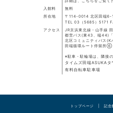
詳細は、こちらをご覧く
入館料
無料
所在地
〒114-0014 北区田端6-
TEL 03（5685）5171 
アクセス
JR京浜東北線・山手線 
都営バス(東43、端44
北区コミュニティバス(K
田端循環ルート停留所⑥
※駐車・駐輪場は、隣接
タイムズ田端ASUKAタ
有料自転車駐車場
トップページ
記念