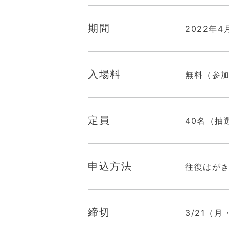
期間
2022年4
入場料
無料（参
定員
40名（抽
申込方法
往復はが
締切
3/21（