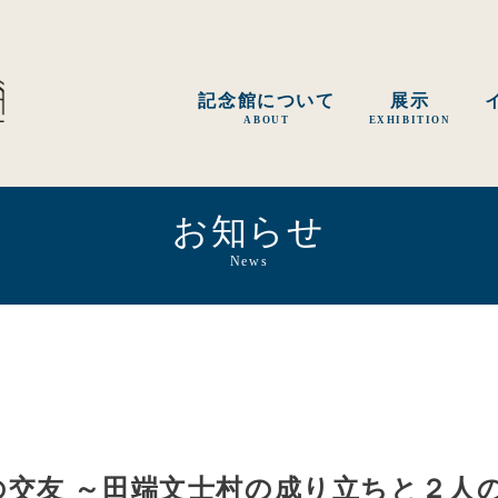
記念館について
展示
ABOUT
EXHIBITION
お知らせ
News
の交友 ～田端文士村の成り立ちと２人