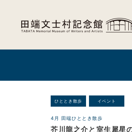
ひととき散歩
イベント
4月 田端ひととき散歩
芥川龍之介と室生犀星