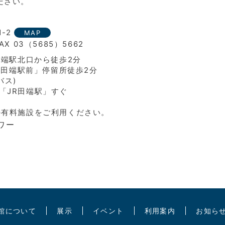
ださい。
1-2
MAP
FAX 03（5685）5662
田端駅北口から徒歩2分
)「田端駅前」停留所徒歩2分
バス)
「JR田端駅」すぐ
の有料施設をご利用ください。
ワー
館について
展示
イベント
利用案内
お知ら