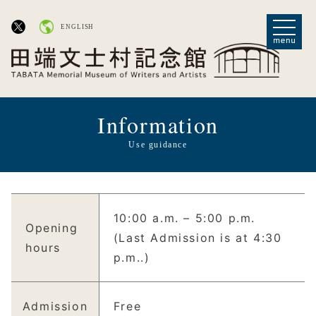
ENGLISH
Information
Use guidance
10:00 a.m. – 5:00 p.m.
Opening
(Last Admission is at 4:30
hours
p.m..)
Admission
Free