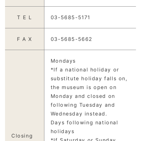
T E L
03-5685-5171
F A X
03-5685-5662
Mondays
*If a national holiday or
substitute holiday falls on,
the museum is open on
Monday and closed on
following Tuesday and
Wednesday instead.
Days following national
holidays
Closing
*If Saturday or Sunday