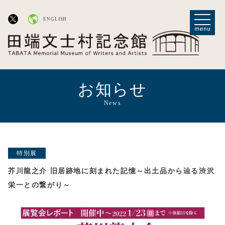
ENGLISH
お知らせ
News
特別展
芥川龍之介 旧居跡地に刻まれた記憶～出土品から辿る渋沢
栄一との繋がり～