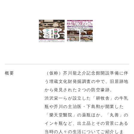
概要
（仮称）芥川龍之介記念館開設準備に伴
う埋蔵文化財発掘調査の中で、旧居跡地
から発見された２つの防空壕跡。
渋沢栄一らが設立した「耕牧舎」の牛乳
瓶や芥川の主治医・下島勲が開業した
「樂天堂醫院」の薬瓶ほか、「丸善」の
インキ瓶など、出土品とその背景にある
当時の人々の生活についてご紹介しま