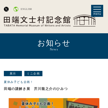
ENGLISH
お知らせ
News
展示
ミニ企画
夏休み子ども企画！
田端の謎解き展 芥川龍之介のひみつ