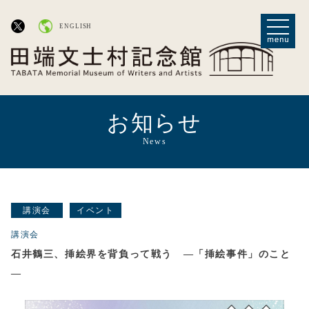
ENGLISH
お知らせ
News
講演会
イベント
講演会
石井鶴三、挿絵界を背負って戦う ―「挿絵事件」のこと
―