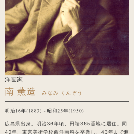
洋画家
南 薫造
みなみ くんぞう
明治16年(1883)～昭和25年(1950)
広島県出身。明治36年頃、田端365番地に居住。同
40年、東京美術学校西洋画科を卒業し、43年まで渡