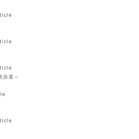
ticle
ticle
ticle
散歩道～
le
ticle