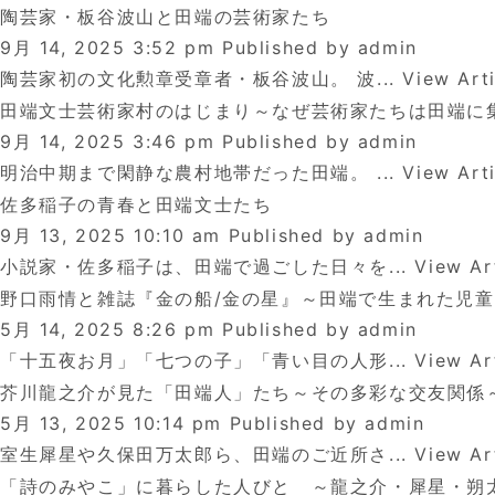
陶芸家・板谷波山と田端の芸術家たち
9月 14, 2025 3:52 pm
Published by
admin
陶芸家初の文化勲章受章者・板谷波山。 波...
View Arti
田端文士芸術家村のはじまり～なぜ芸術家たちは田端に
9月 14, 2025 3:46 pm
Published by
admin
明治中期まで閑静な農村地帯だった田端。 ...
View Arti
佐多稲子の青春と田端文士たち
9月 13, 2025 10:10 am
Published by
admin
小説家・佐多稲子は、田端で過ごした日々を...
View Ar
野口雨情と雑誌『金の船/金の星』～田端で生まれた児
5月 14, 2025 8:26 pm
Published by
admin
「十五夜お月」「七つの子」「青い目の人形...
View Ar
芥川龍之介が見た「田端人」たち～その多彩な交友関係
5月 13, 2025 10:14 pm
Published by
admin
室生犀星や久保田万太郎ら、田端のご近所さ...
View Ar
「詩のみやこ」に暮らした人びと ～龍之介・犀星・朔