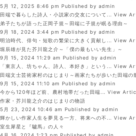
5月 12, 2025 8:46 pm
Published by
admin
田端で暮らした詩人・小説家の交友について...
View Ar
弟子たちが語った正岡子規～田端に子規が眠る理由～
9月 18, 2024 3:44 pm
Published by
admin
明治時代、俳句・短歌の繁栄に大きく貢献し...
View Ar
堀辰雄が見た芥川龍之介～「僕の最もいい先生」～
9月 15, 2024 11:29 am
Published by
admin
「東京人、坊ちゃん、詩人、本好き」という...
View Ar
田端文士芸術家村のはじまり～画家たちが歩いた田端の
9月 15, 2024 11:10 am
Published by
admin
今から120年ほど前、農村地帯だった田端...
View Artic
作家・芥川龍之介のはじまりの物語
5月 23, 2024 10:46 am
Published by
admin
輝かしい作家人生を夢見る一方、将来への不...
View Ar
室生犀星と『驢馬』の人々
4月 16, 2024 1:23 pm
Published by
admin