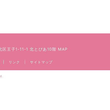
都北区王子1-11-1 北とぴあ10階
MAP
リンク
サイトマップ
d.