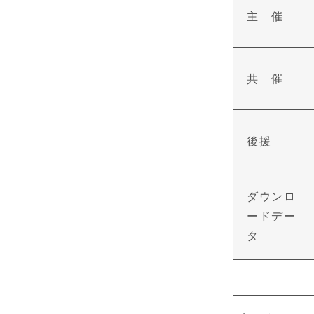
主 催
共 催
後援
ダウンロ
ードデー
タ