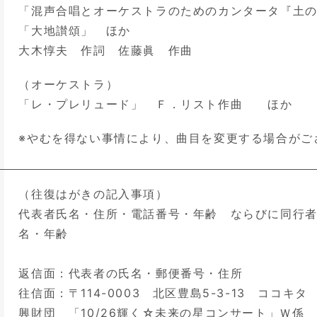
「混声合唱とオーケストラのためのカンタータ『土
「大地讃頌」 ほか
大木惇夫 作詞 佐藤眞 作曲
（オーケストラ）
「レ・プレリュード」 Ｆ．リスト作曲 ほか
※やむを得ない事情により、曲目を変更する場合がご
（往復はがきの記入事項）
代表者氏名・住所・電話番号・年齢 ならびに同行
名・年齢
返信面：代表者の氏名・郵便番号・住所
往信面：〒114-0003 北区豊島5-3-13 ココキ
興財団 「10/26輝く☆未来の星コンサート」Ｗ係