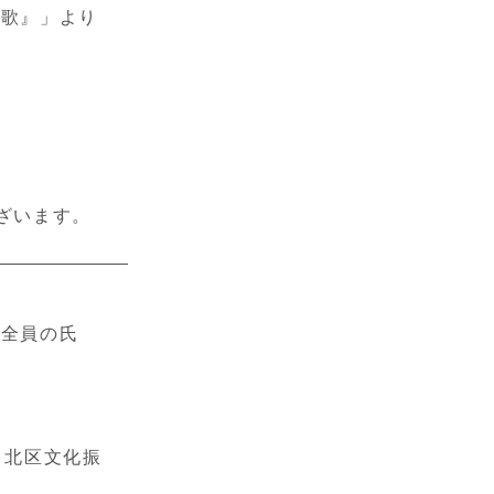
の歌』」より
ざいます。
者全員の氏
タ 北区文化振