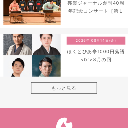
邦楽ジャーナル創刊40周
年記念コンサート［第１
弾］<br />『和楽器de歌
曲』
2026年 08月14日(金)
ほくとぴあ亭1000円落語
<br>8月の回
もっと見る