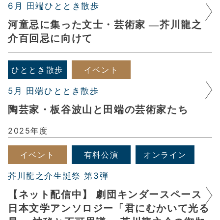
6月 田端ひととき散歩
河童忌に集った文士・芸術家 ―芥川龍之
介百回忌に向けて
ひととき散歩
イベント
5月 田端ひととき散歩
陶芸家・板谷波山と田端の芸術家たち
2025年度
イベント
有料公演
オンライン
芥川龍之介生誕祭 第3弾
【ネット配信中】 劇団キンダースペース
日本文学アンソロジー「君にむかいて光る