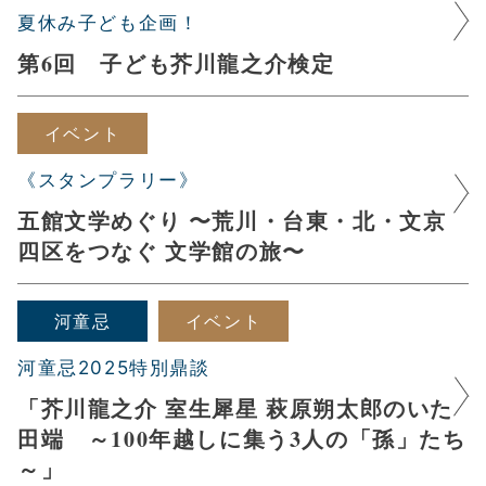
夏休み子ども企画！
第6回 子ども芥川龍之介検定
イベント
《スタンプラリー》
五館文学めぐり 〜荒川・台東・北・文京
四区をつなぐ 文学館の旅〜
河童忌
イベント
河童忌2025特別鼎談
「芥川龍之介 室生犀星 萩原朔太郎のいた
田端 ～100年越しに集う3人の「孫」たち
～」