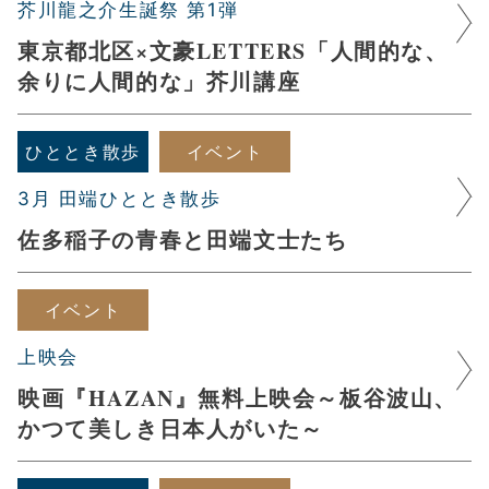
芥川龍之介生誕祭 第1弾
東京都北区×文豪LETTERS「人間的な、
余りに人間的な」芥川講座
ひととき散歩
イベント
3月 田端ひととき散歩
佐多稲子の青春と田端文士たち
イベント
上映会
映画『HAZAN』無料上映会～板谷波山、
かつて美しき日本人がいた～