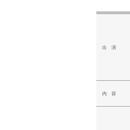
出 演
内 容