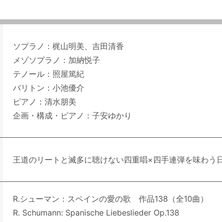
ソプラノ：梶山明美、吉田清香
メゾソプラノ：加納悦子
テノール：照屋篤紀
バリトン：小池優介
ピアノ：清水朋美
企画・構成・ピアノ：子安ゆかり
王道のリートと滅多に聴けない四重唱×四手連弾を味わう
R.シューマン：スペインの愛の歌 作品138（全10曲）
R. Schumann: Spanische Liebeslieder Op.138