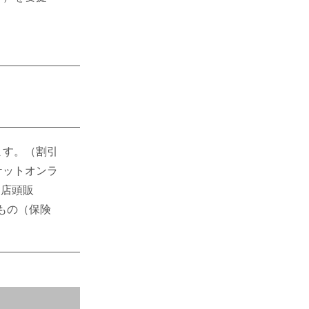
ます。（割引
ケットオンラ
（店頭販
もの（保険